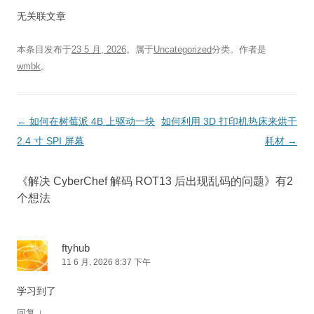
无关联文章
本条目发布于
23 5 月, 2026
。属于
Uncategorized
分类。
作者是
wmbk
。
文
←
如何在树莓派 4B 上驱动一块
如何利用 3D 打印机热床来烘干
章
2.4 寸 SPI 屏幕
耗材
→
导
航
《
解决 CyberChef 解码 ROT13 后出现乱码的问题
》有2
个想法
ftyhub
11 6 月, 2026 8:37 下午
学习到了
↓
回复