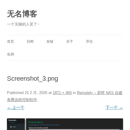
跳
至
正
无名博客
文
一个无聊的人罢了~
首页
归档
友链
关于
开往
虫洞
Screenshot_3.png
Published
15 2 月, 2026
at
1871 × 460
in
Remotely – 群晖 NAS 自建
免费远程控制软件
.
← 上一个
下一个 →