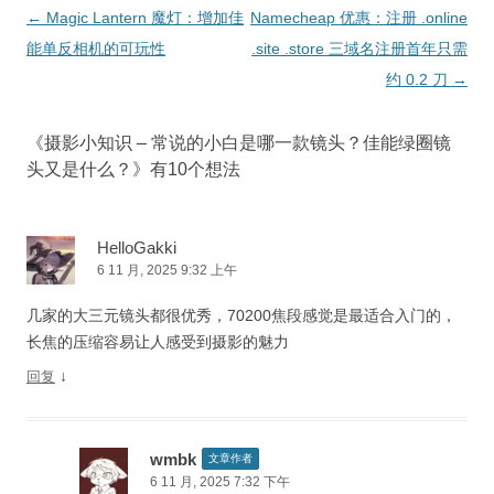
文
←
Magic Lantern 魔灯：增加佳
Namecheap 优惠：注册 .online
章
能单反相机的可玩性
.site .store 三域名注册首年只需
导
约 0.2 刀
→
航
《
摄影小知识 – 常说的小白是哪一款镜头？佳能绿圈镜
头又是什么？
》有10个想法
HelloGakki
6 11 月, 2025 9:32 上午
几家的大三元镜头都很优秀，70200焦段感觉是最适合入门的，
长焦的压缩容易让人感受到摄影的魅力
↓
回复
wmbk
文章作者
6 11 月, 2025 7:32 下午