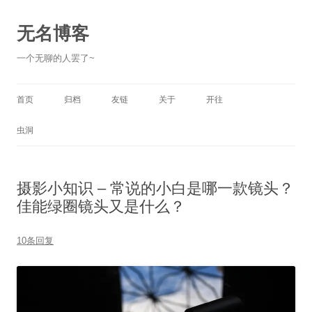
跳
至
正
无名博客
文
一个无聊的人罢了~
首页
归档
友链
关于
开往
虫洞
摄影小知识 – 常说的小白是哪一款镜头？
佳能绿圈镜头又是什么？
10条回复